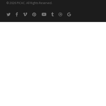
© 2026 PICAC. All Rights Reserved.
twitter
facebook
vimeo
pinterest
youtube
tumblr
dribbble
google-
plus