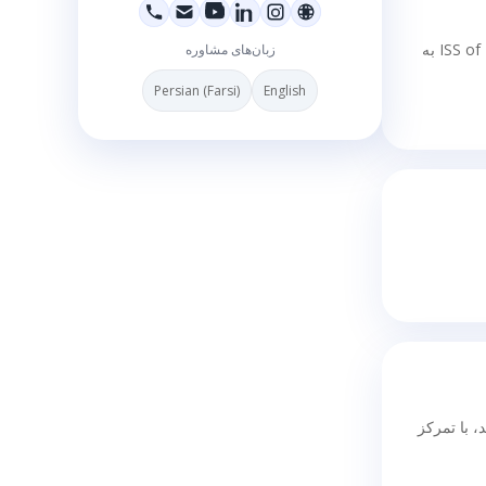
همچنین افتخار داشته‌ام در سمینارهای مورد حمایت دولت کانادا و دولت بریتیش کلمبیا، از جمله Impact North Shore، S.U.C.C.E.S.S. و ISS of BC به
زبان‌های مشاوره
Persian (Farsi)
English
‌دهد، با تمرکز