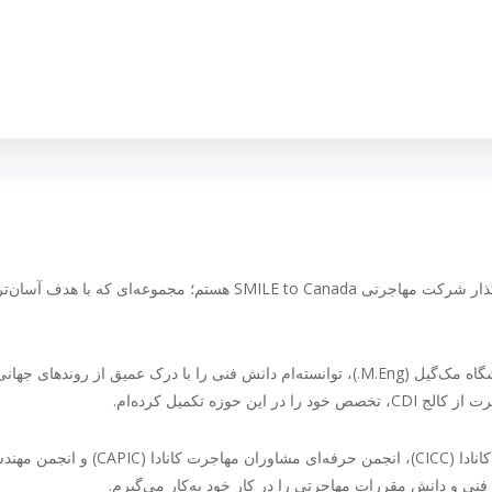
من ستاره مرادیان‌نژاد (شماره پروانه RCIC: 706978)، بنیان‌گذار شرکت مهاجرتی SMILE to Canada هستم؛ مجموعه
با پیشینهٔ مهندسی در دانشگاه تهران (کارشناسی ارشد) و دانشگاه مک‌گیل (M.Eng.)، توانسته‌ام دانش فنی را با درک عمیق از 
زه تکمیل کرده‌ام.
به‌عنوان عضو افتخارآمیز کالج مشاوران مهاجرت و شهروندی کانادا (CICC)، انجمن حرفه‌ای مشاوران مهاج